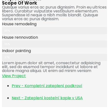
Scope Of Work
Quisque varius eros ac purus dignissim. Proin eu ultrices
libero. Curabitur vulputate vestibulum elementum.
Suspendisse id neque a nibh mollis blandit. Quisque
varius eros ac purus dignissim.
House remodeling
55%
House rennovation
95%
Indoor painting
37%
Lorem ipsum dolor sit amet, consectetur adipisicing
elit, sed do eiusmod tempor incididunt ut labore et
dolore magna aliqua. Ut enim ad minim veniam
View Project
Prev - Kompletní zateplení podkroví
Next - Zateplení kostelní kaple v USA