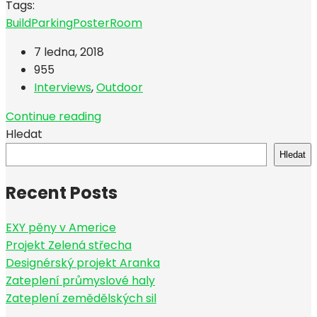
Tags:
Build
Parking
Poster
Room
7 ledna, 2018
955
Interviews
,
Outdoor
Continue reading
Hledat
Hledat
Recent Posts
EXY pěny v Americe
Projekt Zelená střecha
Designérský projekt Aranka
Zateplení průmyslové haly
Zateplení zemědělských sil