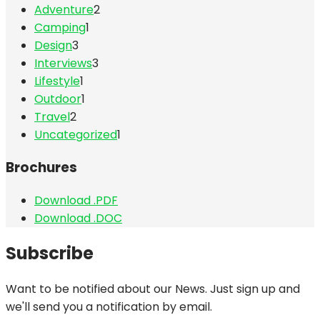
Adventure
2
Camping
1
Design
3
Interviews
3
Lifestyle
1
Outdoor
1
Travel
2
Uncategorized
1
Brochures
Download .PDF
Download .DOC
Subscribe
Want to be notified about our News. Just sign up and
we'll send you a notification by email.